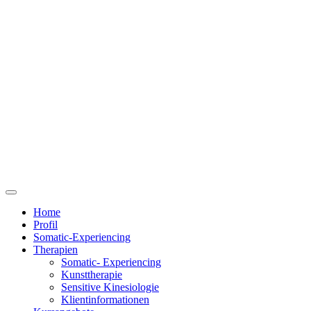
Home
Profil
Somatic-Experiencing
Therapien
Somatic- Experiencing
Kunsttherapie
Sensitive Kinesiologie
Klientinformationen