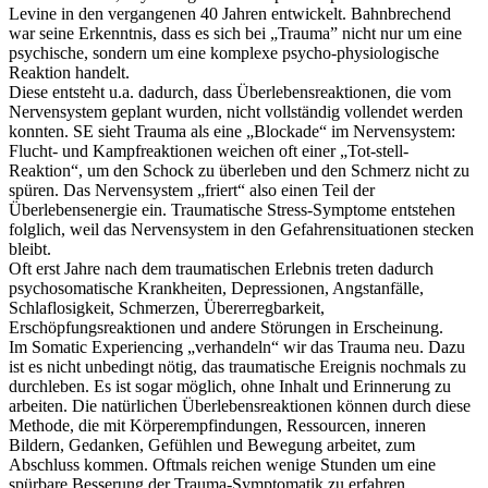
Levine in den vergangenen 40 Jahren entwickelt. Bahnbrechend
war seine Erkenntnis, dass es sich bei „Trauma” nicht nur um eine
psychische, sondern um eine komplexe psycho-physiologische
Reaktion handelt.
Diese entsteht u.a. dadurch, dass Überlebensreaktionen, die vom
Nervensystem geplant wurden, nicht vollständig vollendet werden
konnten. SE sieht Trauma als eine „Blockade“ im Nervensystem:
Flucht- und Kampfreaktionen weichen oft einer „Tot-stell-
Reaktion“, um den Schock zu überleben und den Schmerz nicht zu
spüren. Das Nervensystem „friert“ also einen Teil der
Überlebensenergie ein. Traumatische Stress-Symptome entstehen
folglich, weil das Nervensystem in den Gefahrensituationen stecken
bleibt.
Oft erst Jahre nach dem traumatischen Erlebnis treten dadurch
psychosomatische Krankheiten, Depressionen, Angstanfälle,
Schlaflosigkeit, Schmerzen, Übererregbarkeit,
Erschöpfungsreaktionen und andere Störungen in Erscheinung.
Im Somatic Experiencing „verhandeln“ wir das Trauma neu. Dazu
ist es nicht unbedingt nötig, das traumatische Ereignis nochmals zu
durchleben. Es ist sogar möglich, ohne Inhalt und Erinnerung zu
arbeiten. Die natürlichen Überlebensreaktionen können durch diese
Methode, die mit Körperempfindungen, Ressourcen, inneren
Bildern, Gedanken, Gefühlen und Bewegung arbeitet, zum
Abschluss kommen. Oftmals reichen wenige Stunden um eine
spürbare Besserung der Trauma-Symptomatik zu erfahren.